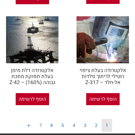
אלקטרודה בעלת ציפוי
אלקטרודה דלת מימן
רוטילי לריתוך פלדות
בעלת תפוקת מתכת
אל-חלד – Z-317
גבוהה (160%) – Z-42
הוסף לרשימה
הוסף לרשימה
←
7
6
5
4
3
2
1