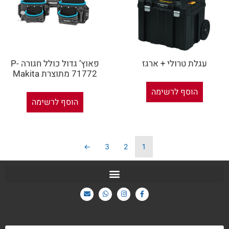
עגלת טרולי + ארגז
פאוץ’ גדול כולל חגורה P-
71772 מתוצרת Makita
הוסף לרשימה
הוסף לרשימה
←
3
2
1
חיפוש