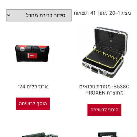
מציג 1–20 מתוך 41 תוצאות
B538C- מזוודת טכנאים
ארגז כלים 24״
מתוצרת PROXEN
הוסף לרשימה
הוסף לרשימה